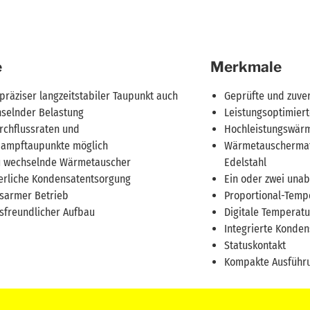
e
Merkmale
präziser langzeitstabiler Taupunkt auch
Geprüfte und zuver
hselnder Belastung
Leistungsoptimiert
rchflussraten und
Hochleistungswär
ampftaupunkte möglich
Wärmetauschermate
zu wechselnde Wärmetauscher
Edelstahl
ierliche Kondensatentsorgung
Ein oder zwei una
sarmer Betrieb
Proportional-Temp
sfreundlicher Aufbau
Digitale Temperat
Integrierte Konde
Statuskontakt
Kompakte Ausführ