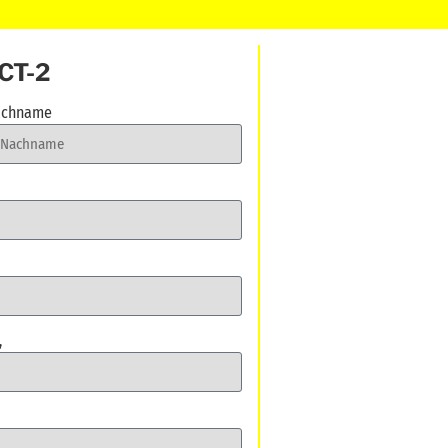
JCT-2
chname
,