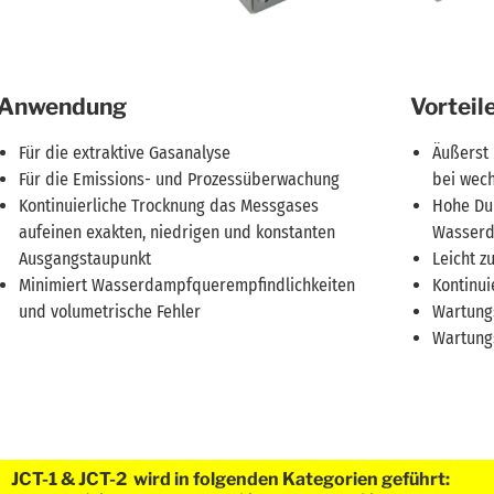
Anwendung
Vorteil
Für die extraktive Gasanalyse
Äußerst 
Für die Emissions- und Prozessüberwachung
bei wec
Kontinuierliche Trocknung das Messgases
Hohe Du
aufeinen exakten, niedrigen und konstanten
Wasserd
Ausgangstaupunkt
Leicht 
Minimiert Wasserdampfquerempfindlichkeiten
Kontinu
und volumetrische Fehler
Wartung
Wartung
JCT-1 & JCT-2 wird in folgenden Kategorien geführt: