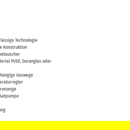
lässige Technologie
e Konstruktion
metauscher
rial PVDF, Duranglas oder
bhängige Gaswege
eraturregler
uranzeige
nsatpumpe
ung