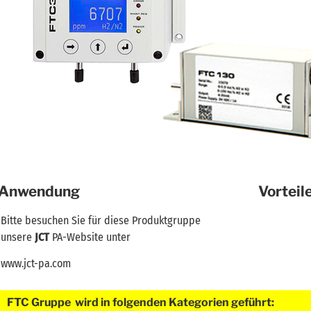
Anwendung
Vorteil
Bitte besuchen Sie für diese Produktgruppe
unsere
JCT
PA-Website unter
www.jct-pa.com
FTC Gruppe wird in folgenden Kategorien geführt: