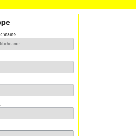
ppe
chname
,